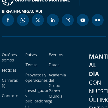
BIRF
AIF
IFC
MIGA
CIADI
Quiénes
Países
Eventos
MANT
somos
AL
Temas
Datos
Noticias
DÍA
Proyectos y
Academia
Carreras
operaciones
del
CON
(i)
Grupo
NUEST
Investigación
Banco
Contacto
y
Mundial
ÚLTIM
publicaciones
(i)
(i)