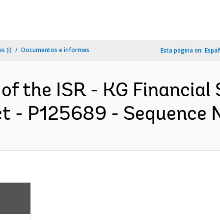
s (i)
Documentos e informes
Esta página en:
Espa
 of the ISR - KG Financial
 - P125689 - Sequence No