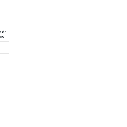
o de
dos