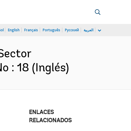
ñol
English
Français
Português
Русский
العربية
 Sector
 : 18 (Inglés)
ENLACES
RELACIONADOS