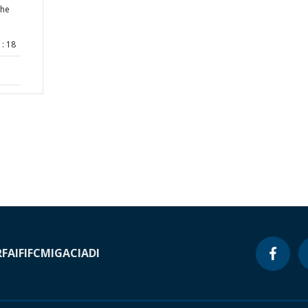
the
: 18
RF
AIF
IFC
MIGA
CIADI