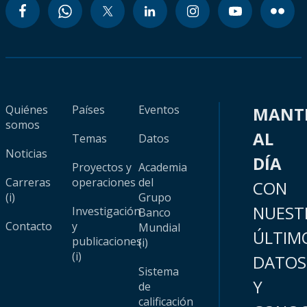
Quiénes
Países
Eventos
MANT
somos
AL
Temas
Datos
Noticias
DÍA
Proyectos y
Academia
Carreras
operaciones
del
CON
(i)
Grupo
NUEST
Investigación
Banco
Contacto
y
Mundial
ÚLTIM
publicaciones
(i)
(i)
DATOS
Sistema
Y
de
calificación