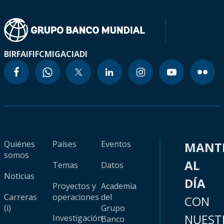
BIRF
AIF
IFC
MIGA
CIADI
Quiénes
Países
Eventos
MANT
somos
AL
Temas
Datos
Noticias
DÍA
Proyectos y
Academia
Carreras
operaciones
del
CON
(i)
Grupo
NUEST
Investigación
Banco