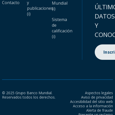
Contacto
y
Mundial
ÚLTIM
publicaciones
(i)
(i)
DATOS
Sistema
Y
de
calificación
CONOC
(i)
Inscr
© 2025 Grupo Banco Mundial.
Aspectos legales
Reservados todos los derechos.
Aviso de privacidad
Accesibilidad del sitio web
Acceso a la información
Alerta de fraude
Presente un reclamo