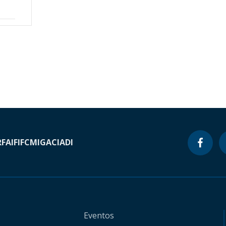
RF
AIF
IFC
MIGA
CIADI
Eventos