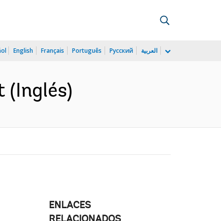
ñol
English
Français
Português
Русский
العربية
 (Inglés)
ENLACES
RELACIONADOS