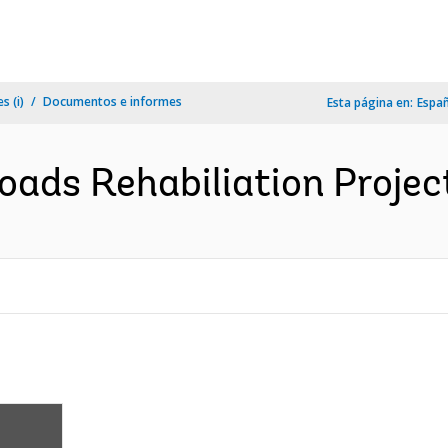
s (i)
Documentos e informes
Esta página en:
Espa
ds Rehabiliation Project