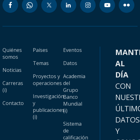
Quiénes
Países
Eventos
MANT
somos
AL
Temas
Datos
Noticias
DÍA
Proyectos y
Academia
Carreras
operaciones
del
CON
(i)
Grupo
NUEST
Investigación
Banco
Contacto
y
Mundial
ÚLTIM
publicaciones
(i)
(i)
DATOS
Sistema
Y
de
calificación