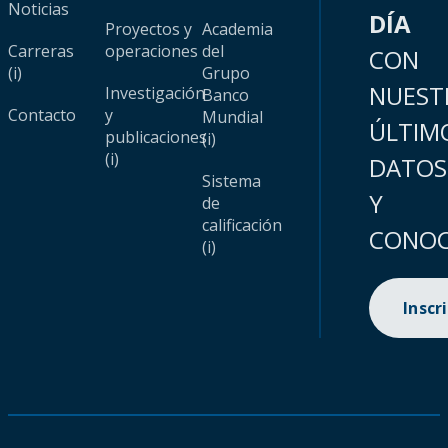
Noticias
DÍA
Proyectos y
Academia
Carreras
operaciones
del
CON
(i)
Grupo
NUEST
Investigación
Banco
Contacto
y
Mundial
ÚLTIM
publicaciones
(i)
(i)
DATOS
Sistema
Y
de
calificación
CONOC
(i)
Inscr