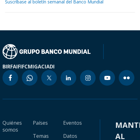
Suscríbase al boletín semanal del Banco Mundial
BIRF
AIF
IFC
MIGA
CIADI
Quiénes
Países
Eventos
MANT
somos
AL
Temas
Datos