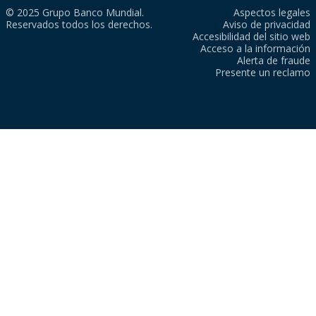
© 2025 Grupo Banco Mundial.
Aspectos legales
Reservados todos los derechos.
Aviso de privacidad
Accesibilidad del sitio web
Acceso a la información
Alerta de fraude
Presente un reclamo