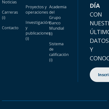
Noticias
DÍA
Proyectos y
Academia
Carreras
operaciones
del
CON
(i)
Grupo
NUEST
Investigación
Banco
Contacto
y
Mundial
ÚLTIM
publicaciones
(i)
(i)
DATOS
Sistema
Y
de
calificación
CONOC
(i)
Inscr