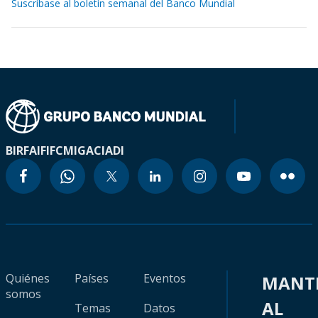
Suscríbase al boletín semanal del Banco Mundial
BIRF
AIF
IFC
MIGA
CIADI
Quiénes
Países
Eventos
MANT
somos
AL
Temas
Datos