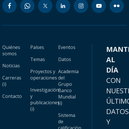
Quiénes
Países
Eventos
MANT
somos
AL
Temas
Datos
Noticias
DÍA
Proyectos y
Academia
Carreras
operaciones
del
CON
(i)
Grupo
NUEST
Investigación
Banco
Contacto
y
Mundial
ÚLTIM
publicaciones
(i)
(i)
DATOS
Sistema
Y
de
calificación