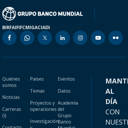
BIRF
AIF
IFC
MIGA
CIADI
Quiénes
Países
Eventos
MANT
somos
AL
Temas
Datos
Noticias
DÍA
Proyectos y
Academia
Carreras
operaciones
del
CON
(i)
Grupo
NUEST
Investigación
Banco
Contacto
y