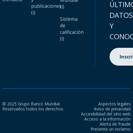
Mundial
ÚLTIM
publicaciones
(i)
(i)
DATOS
Sistema
Y
de
calificación
CONOC
(i)
Inscr
© 2025 Grupo Banco Mundial.
Aspectos legales
Reservados todos los derechos.
Aviso de privacidad
Accesibilidad del sitio web
Acceso a la información
Alerta de fraude
Presente un reclamo