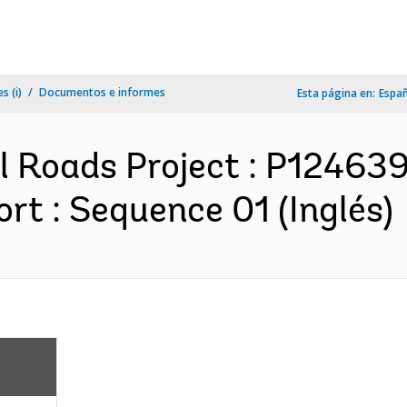
s (i)
Documentos e informes
Esta página en:
Espa
l Roads Project : P12463
rt : Sequence 01 (Inglés)