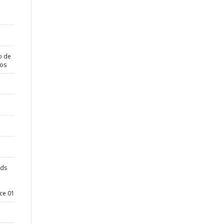
o de
dos
ads
ce 01