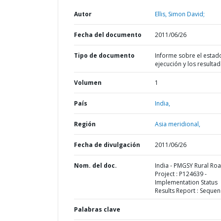
Autor
Ellis, Simon David;
Fecha del documento
2011/06/26
Tipo de documento
Informe sobre el estad
ejecución y los resulta
Volumen
1
País
India,
Región
Asia meridional,
Fecha de divulgación
2011/06/26
Nom. del doc.
India - PMGSY Rural Ro
Project : P124639 -
Implementation Status
Results Report : Sequen
Palabras clave