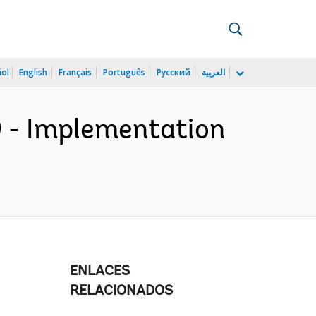
ñol
English
Français
Português
Русский
العربية
9 - Implementation
ENLACES
RELACIONADOS