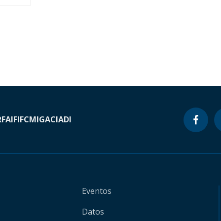
RF
AIF
IFC
MIGA
CIADI
Eventos
Datos