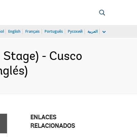
ñol
English
Français
Português
Русский
العربية
 Stage) - Cusco
glés)
ENLACES
RELACIONADOS