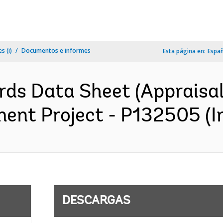
s (i)
Documentos e informes
Esta página en:
Espa
rds Data Sheet (Appraisal
ent Project - P132505 (In
DESCARGAS