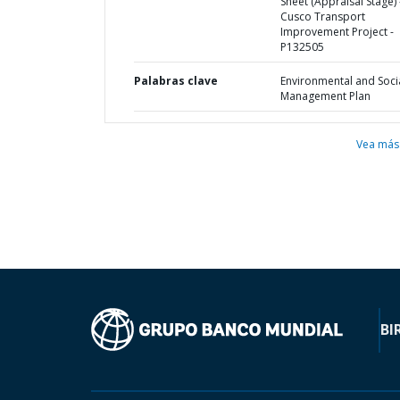
Sheet (Appraisal Stage) 
Cusco Transport
Improvement Project -
P132505
Palabras clave
Environmental and Soci
Management Plan
Vea más
BI