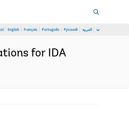
ñol
English
Français
Português
Русский
العربية
tions for IDA