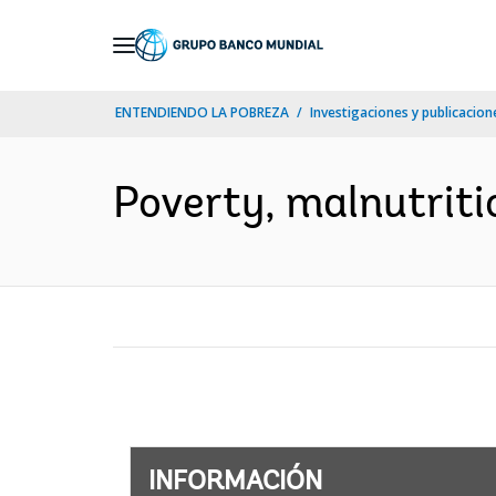
Skip
to
Main
ENTENDIENDO LA POBREZA
Investigaciones y publicacione
Navigation
Poverty, malnutritio
INFORMACIÓN