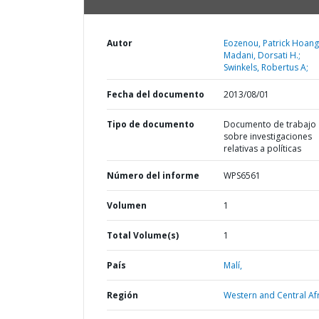
Autor
Eozenou, Patrick Hoang
Madani, Dorsati H.;
Swinkels, Robertus A;
Fecha del documento
2013/08/01
Tipo de documento
Documento de trabajo
sobre investigaciones
relativas a políticas
Número del informe
WPS6561
Volumen
1
Total Volume(s)
1
País
Malí,
Región
Western and Central Afr