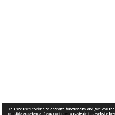
This site uses cookies to optimize functionality and give you the
possible experience. If you continue to navigate this website be