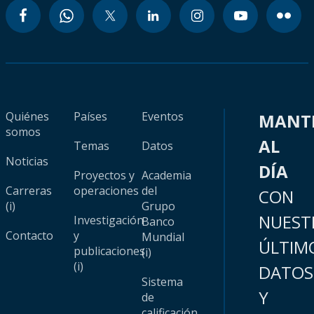
Quiénes
Países
Eventos
MANT
somos
AL
Temas
Datos
Noticias
DÍA
Proyectos y
Academia
Carreras
operaciones
del
CON
(i)
Grupo
NUEST
Investigación
Banco
Contacto
y
Mundial
ÚLTIM
publicaciones
(i)
(i)
DATOS
Sistema
Y
de
calificación