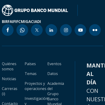
BIRF
AIF
IFC
MIGA
CIADI
Quiénes
Países
Eventos
MANT
somos
AL
Temas
Datos
Noticias
DÍA
Proyectos y
Academia
Carreras
operaciones
del
CON
(i)
Grupo
NUEST
Investigación
Banco
Contacto
y
Mundial