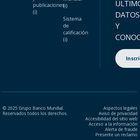
ÚLTIM
publicaciones
(i)
(i)
DATOS
Sistema
Y
de
calificación
CONOC
(i)
Inscr
© 2025 Grupo Banco Mundial.
Aspectos legales
Reservados todos los derechos.
Aviso de privacidad
Accesibilidad del sitio web
Acceso a la información
Alerta de fraude
Presente un reclamo