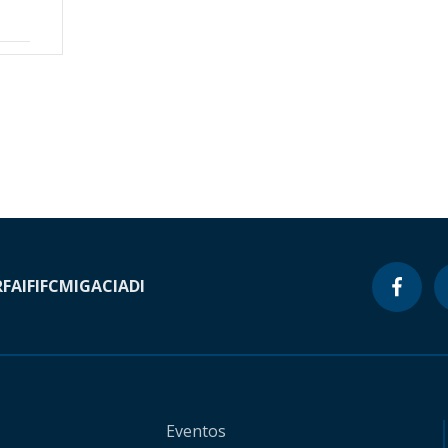
RF
AIF
IFC
MIGA
CIADI
Eventos