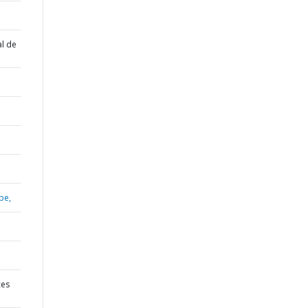
al de
be,
ces