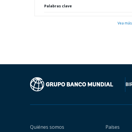
Palabras clave
Vea más
BI
Quiénes somos
Países