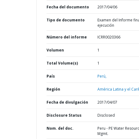
Fecha del documento
2017/04/06
Tipo de documento
Examen del Informe fin
ejecución
Número del informe
ICRR0020366
Volumen
1
Total Volume(s)
1
País
Perú,
Región
América Latina y el Cari
Fecha de divulgación
2017/04/07
Disclosure Status
Disclosed
Nom. del doc.
Peru - PE Water Resour
Mgmt.