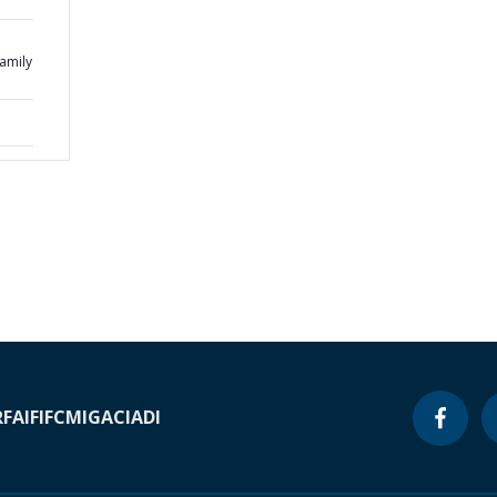
Family
RF
AIF
IFC
MIGA
CIADI