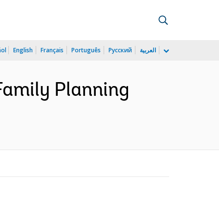
ñol
English
Français
Português
Русский
العربية
 Family Planning