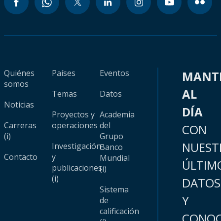
Quiénes
Países
Eventos
MANT
somos
AL
Temas
Datos
Noticias
DÍA
Proyectos y
Academia
Carreras
operaciones
del
CON
(i)
Grupo
NUEST
Investigación
Banco
Contacto
y
Mundial
ÚLTIM
publicaciones
(i)
(i)
DATOS
Sistema
Y
de
calificación
CONOC