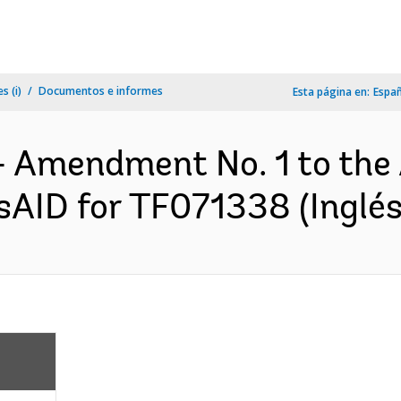
s (i)
Documentos e informes
Esta página en:
Espa
- Amendment No. 1 to the
AID for TF071338 (Inglés