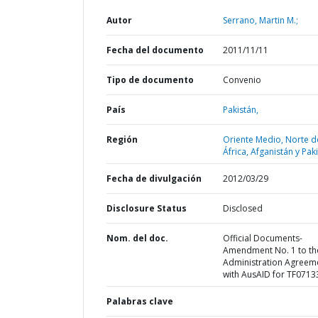
Autor
Serrano, Martin M.;
Fecha del documento
2011/11/11
Tipo de documento
Convenio
País
Pakistán,
Región
Oriente Medio, Norte d
África, Afganistán y Pak
Fecha de divulgación
2012/03/29
Disclosure Status
Disclosed
Nom. del doc.
Official Documents-
Amendment No. 1 to th
Administration Agreem
with AusAID for TF0713
Palabras clave