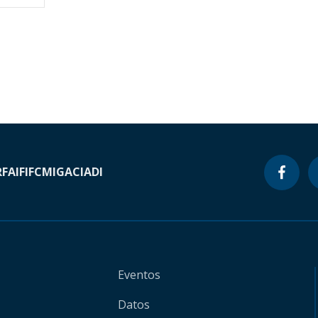
RF
AIF
IFC
MIGA
CIADI
Eventos
Datos