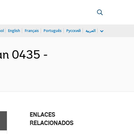
ñol
English
Français
Português
Русский
العربية
an 0435 -
ENLACES
RELACIONADOS