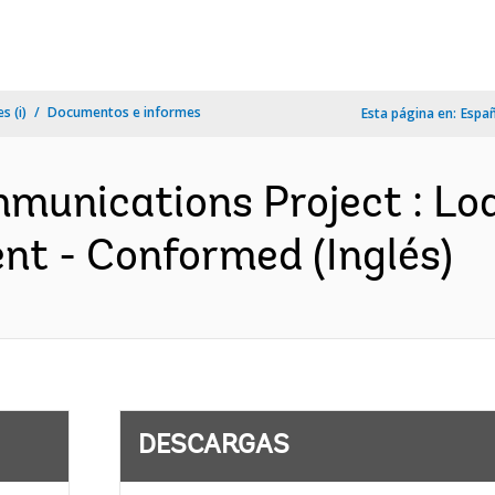
s (i)
Documentos e informes
Esta página en:
Espa
mmunications Project : Lo
t - Conformed (Inglés)
DESCARGAS