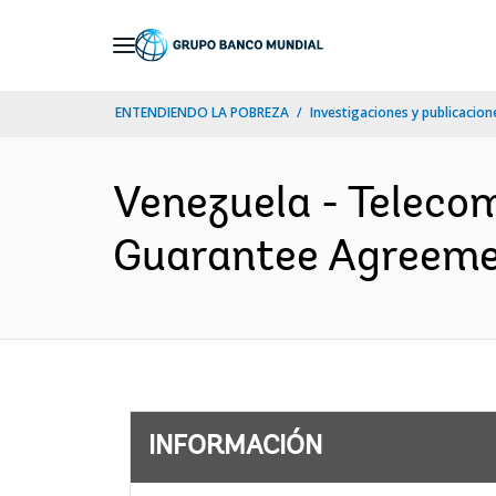
Skip
to
Main
ENTENDIENDO LA POBREZA
Investigaciones y publicacione
Navigation
Venezuela - Teleco
Guarantee Agreemen
INFORMACIÓN