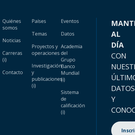
Quiénes
Países
Eventos
MANT
somos
AL
Temas
Datos
Noticias
DÍA
Proyectos y
Academia
Carreras
operaciones
del
CON
(i)
Grupo
NUEST
Investigación
Banco
Contacto
y
Mundial
ÚLTIM
publicaciones
(i)
(i)
DATOS
Sistema
Y
de
calificación
CONOC
(i)
Inscr