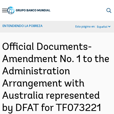
Skip
to
Main
ENTENDIENDO LA POBREZA
Esta página en:
Español
Navigation
Official Documents-
Amendment No. 1 to the
Administration
Arrangement with
Australia represented
by DFAT for TF073221