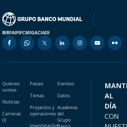
BIRF
AIF
IFC
MIGA
CIADI
Quiénes
Países
Eventos
MANT
somos
AL
Temas
Datos
Noticias
DÍA
Proyectos y
Academia
Carreras
operaciones
del
CON
(i)
Grupo
NUEST
Investigación
Banco