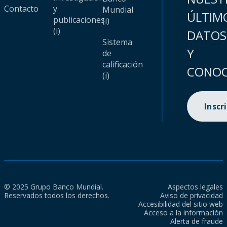
Contacto
y
Mundial
ÚLTIM
publicaciones
(i)
(i)
DATOS
Sistema
Y
de
calificación
CONOC
(i)
Inscr
© 2025 Grupo Banco Mundial.
Aspectos legales
Reservados todos los derechos.
Aviso de privacidad
Accesibilidad del sitio web
Acceso a la información
Alerta de fraude