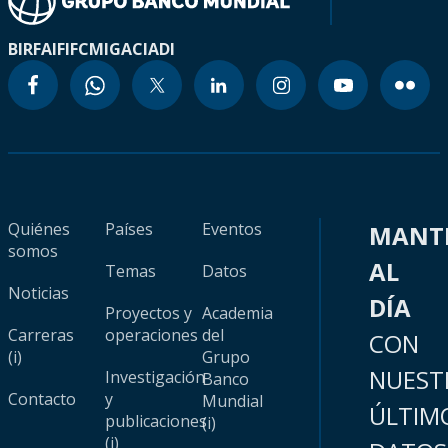
BIRF
AIF
IFC
MIGA
CIADI
Quiénes
Países
Eventos
MANT
somos
AL
Temas
Datos
Noticias
DÍA
Proyectos y
Academia
Carreras
operaciones
del
CON
(i)
Grupo
NUEST
Investigación
Banco
Contacto
y
Mundial
ÚLTIM
publicaciones
(i)
(i)