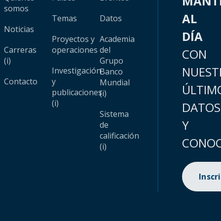
MANT
somos
AL
Temas
Datos
Noticias
DÍA
Proyectos y
Academia
Carreras
operaciones
del
CON
(i)
Grupo
NUEST
Investigación
Banco
Contacto
y
Mundial
ÚLTIM
publicaciones
(i)
(i)
DATOS
Sistema
Y
de
calificación
CONOC
(i)
Inscr