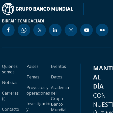
BIRF
AIF
IFC
MIGA
CIADI
Quiénes
Países
Eventos
MANT
somos
AL
Temas
Datos
Noticias
DÍA
Proyectos y
Academia
Carreras
operaciones
del
CON
(i)
Grupo
NUEST
Investigación
Banco
Contacto
y
Mundial