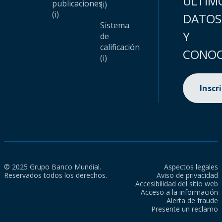
ÚLTIM
publicaciones
(i)
(i)
DATOS
Sistema
Y
de
calificación
CONOC
(i)
Inscr
© 2025 Grupo Banco Mundial.
Aspectos legales
Reservados todos los derechos.
Aviso de privacidad
Accesibilidad del sitio web
Acceso a la información
Alerta de fraude
Presente un reclamo