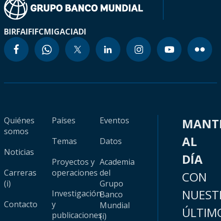
BIRF
AIF
IFC
MIGA
CIADI
Quiénes
Países
Eventos
MANT
somos
AL
Temas
Datos
Noticias
DÍA
Proyectos y
Academia
Carreras
operaciones
del
CON
(i)
Grupo
NUEST
Investigación
Banco
Contacto
y
Mundial
ÚLTIM
publicaciones
(i)