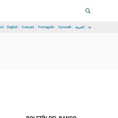
ñol
English
Français
Português
Русский
العربية