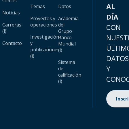
somos
AL
Temas
Datos
Noticias
DÍA
Proyectos y
Academia
Carreras
operaciones
del
CON
(i)
Grupo
NUEST
Investigación
Banco
Contacto
y
Mundial
ÚLTIM
publicaciones
(i)
(i)
DATOS
Sistema
Y
de
calificación
CONOC
(i)
Inscr