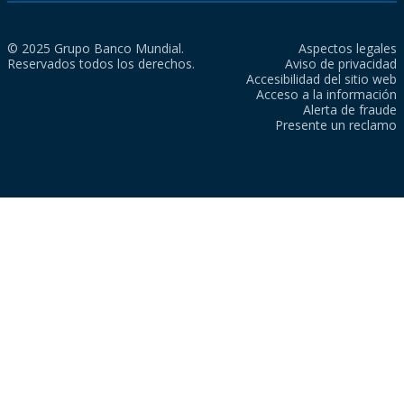
© 2025 Grupo Banco Mundial.
Aspectos legales
Reservados todos los derechos.
Aviso de privacidad
Accesibilidad del sitio web
Acceso a la información
Alerta de fraude
Presente un reclamo