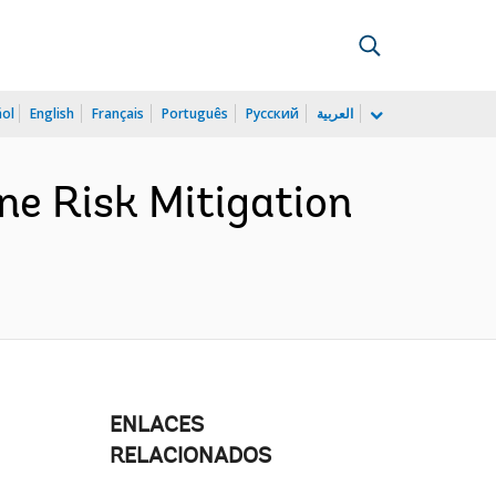
ñol
English
Français
Português
Русский
العربية
e Risk Mitigation
ENLACES
RELACIONADOS