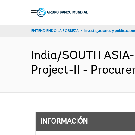
Skip
to
Main
ENTENDIENDO LA POBREZA
Investigaciones y publicacione
Navigation
India/SOUTH ASIA- 
Project-II - Procure
INFORMACIÓN