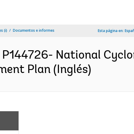
s (i)
Documentos e informes
Esta página en:
Espa
P144726- National Cyclon
ment Plan (Inglés)