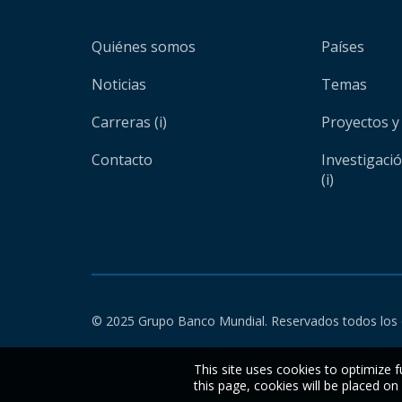
Quiénes somos
Países
Noticias
Temas
Carreras (i)
Proyectos y
Contacto
Investigaci
(i)
© 2025 Grupo Banco Mundial. Reservados todos los 
This site uses cookies to optimize f
this page, cookies will be placed o