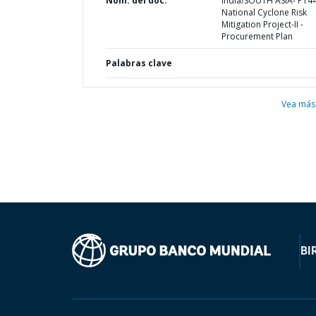
Nom. del doc.
India/SOUTH ASIA- P14
National Cyclone Risk
Mitigation Project-II -
Procurement Plan
Palabras clave
Vea más
BI