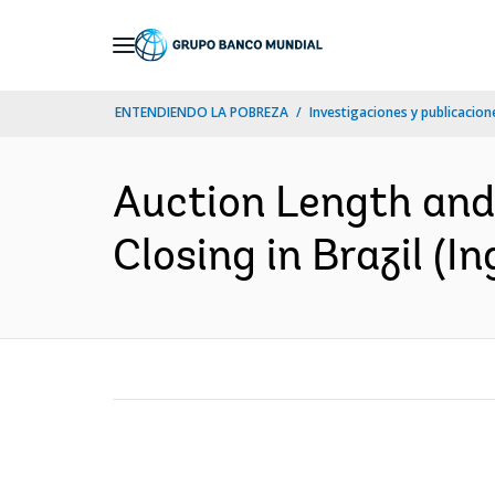
Skip
to
Main
ENTENDIENDO LA POBREZA
Investigaciones y publicacione
Navigation
Auction Length and
Closing in Brazil (In