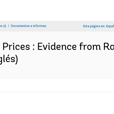
s (i)
Documentos e informes
Esta página en:
Espa
 Prices : Evidence from 
glés)