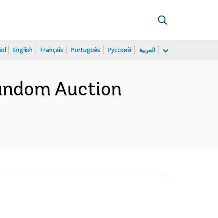
ñol
English
Français
Português
Русский
العربية
Random Auction