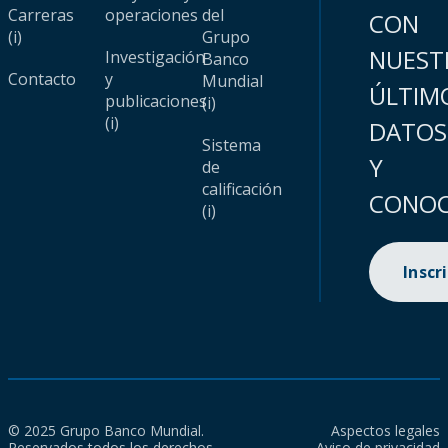
Carreras
operaciones
del
CON
(i)
Grupo
NUEST
Investigación
Banco
Contacto
y
Mundial
ÚLTIM
publicaciones
(i)
(i)
DATOS
Sistema
Y
de
calificación
CONOC
(i)
Inscr
© 2025 Grupo Banco Mundial.
Aspectos legales
Reservados todos los derechos.
Aviso de privacidad