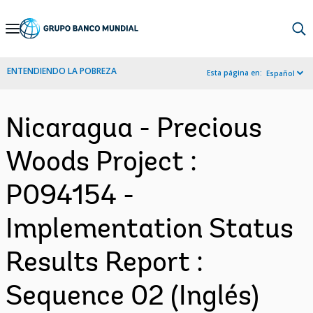
Skip
to
Main
ENTENDIENDO LA POBREZA
Esta página en:
Español
Navigation
Nicaragua - Precious
Woods Project :
P094154 -
Implementation Status
Results Report :
Sequence 02 (Inglés)