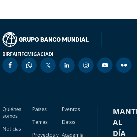
BIRF
AIF
IFC
MIGA
CIADI
Quiénes
Países
Eventos
MANT
somos
AL
Temas
Datos
Noticias
DÍA
Proyectos y
Academia