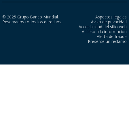
© 2025 Grupo Banco Mundial.
Aspectos legales
Reservados todos los derechos.
Aviso de privacidad
Accesibilidad del sitio web
Acceso a la información
Alerta de fraude
Presente un reclamo