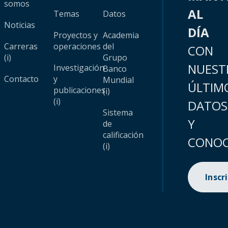
somos
AL
Temas
Datos
Noticias
DÍA
Proyectos y
Academia
Carreras
operaciones
del
CON
(i)
Grupo
NUEST
Investigación
Banco
Contacto
y
Mundial
ÚLTIM
publicaciones
(i)
(i)
DATOS
Sistema
Y
de
calificación
CONOC
(i)
Inscr