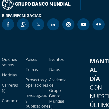
BIRF
AIF
IFC
MIGA
CIADI
Quiénes
Países
Eventos
MANT
somos
AL
Temas
Datos
Noticias
DÍA
Proyectos y
Academia
Carreras
operaciones
del
CON
(i)
Grupo
NUEST
Investigación
Banco
Contacto
y
Mundial
ÚLTIM
publicaciones
(i)