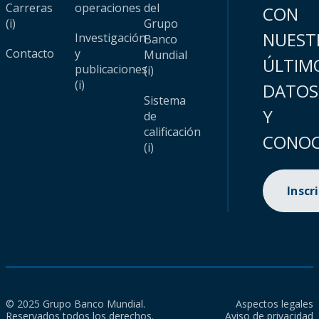
Carreras
operaciones
del
CON
(i)
Grupo
NUEST
Investigación
Banco
Contacto
y
Mundial
ÚLTIM
publicaciones
(i)
(i)
DATOS
Sistema
Y
de
calificación
CONOC
(i)
Inscr
© 2025 Grupo Banco Mundial.
Aspectos legales
Reservados todos los derechos.
Aviso de privacidad