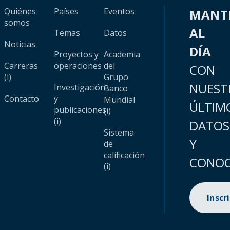
Quiénes
Países
Eventos
MANT
somos
AL
Temas
Datos
Noticias
DÍA
Proyectos y
Academia
Carreras
operaciones
del
CON
(i)
Grupo
NUEST
Investigación
Banco
Contacto
y
Mundial
ÚLTIM
publicaciones
(i)
(i)
DATOS
Sistema
Y
de
calificación
CONOC
(i)
Inscr