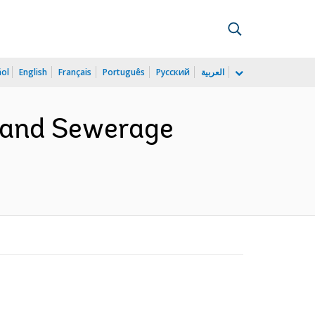
ñol
English
Français
Português
Русский
العربية
y and Sewerage