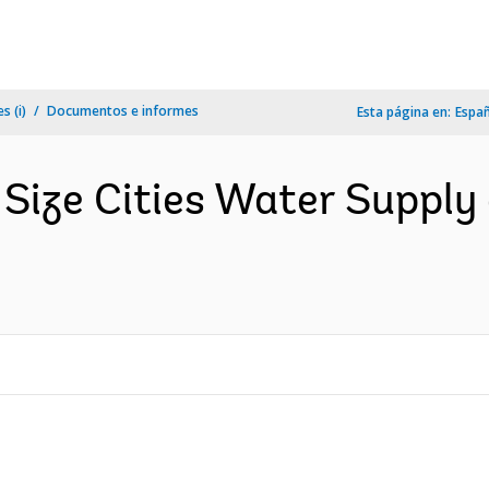
s (i)
Documentos e informes
Esta página en:
Espa
Size Cities Water Suppl