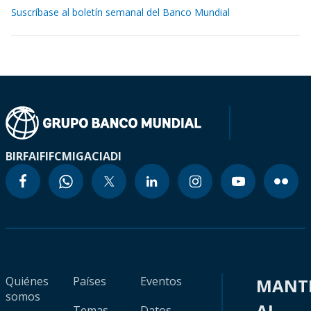
Suscríbase al boletín semanal del Banco Mundial
BIRF
AIF
IFC
MIGA
CIADI
Quiénes
Países
Eventos
MANT
somos
AL
Temas
Datos