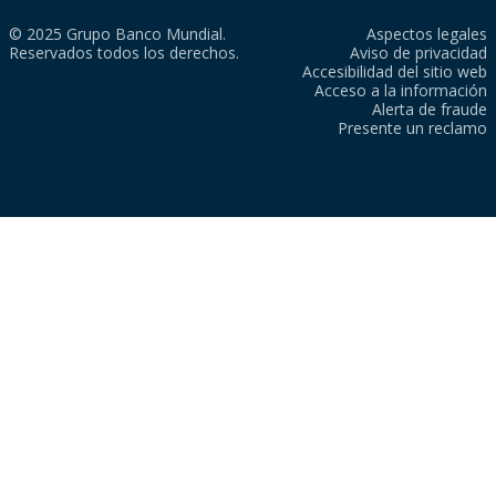
© 2025 Grupo Banco Mundial.
Aspectos legales
Reservados todos los derechos.
Aviso de privacidad
Accesibilidad del sitio web
Acceso a la información
Alerta de fraude
Presente un reclamo