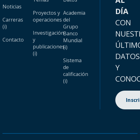
Noticias
DÍA
Proyectos y
Academia
Carreras
operaciones
del
CON
(i)
Grupo
NUEST
Investigación
Banco
Contacto
y
Mundial
ÚLTIM
publicaciones
(i)
(i)
DATOS
Sistema
Y
de
calificación
CONOC
(i)
Inscr