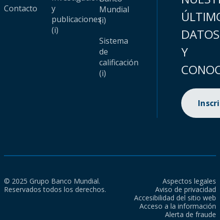
Contacto
y
Mundial
ÚLTIM
publicaciones
(i)
(i)
DATOS
Sistema
Y
de
calificación
CONOC
(i)
Inscr
© 2025 Grupo Banco Mundial.
Aspectos legales
Reservados todos los derechos.
Aviso de privacidad
Accesibilidad del sitio web
Acceso a la información
Alerta de fraude