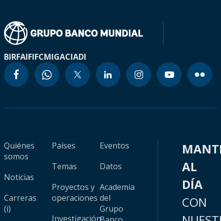
BIRF
AIF
IFC
MIGA
CIADI
Quiénes
Países
Eventos
MANT
somos
AL
Temas
Datos
Noticias
DÍA
Proyectos y
Academia
Carreras
operaciones
del
CON
(i)
Grupo
NUEST
Investigación
Banco