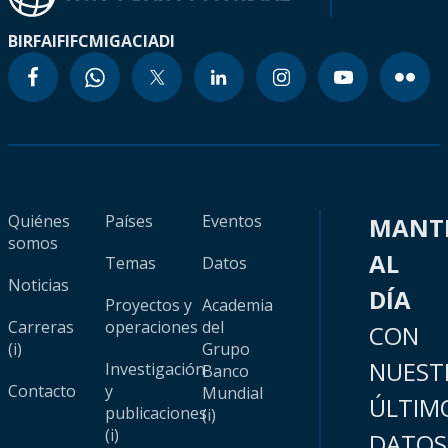
BIRF
AIF
IFC
MIGA
CIADI
Quiénes
Países
Eventos
MANT
somos
AL
Temas
Datos
Noticias
DÍA
Proyectos y
Academia
Carreras
operaciones
del
CON
(i)
Grupo
NUEST
Investigación
Banco
Contacto
y
Mundial
ÚLTIM
publicaciones
(i)
(i)
DATOS