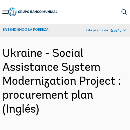
Skip
to
Main
ENTENDIENDO LA POBREZA
Esta página en:
Español
Navigation
Ukraine - Social
Assistance System
Modernization Project :
procurement plan
(Inglés)