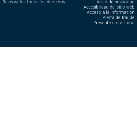
Reservados todos los derechos.
Aviso de privacidad
Accesibilidad del sitio web
Acceso a la información
Alerta de fraude
Presente un reclamo