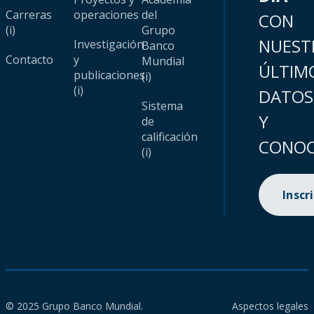
Carreras
operaciones
del
CON
(i)
Grupo
NUEST
Investigación
Banco
Contacto
y
Mundial
ÚLTIM
publicaciones
(i)
(i)
DATOS
Sistema
Y
de
calificación
CONOC
(i)
Inscr
© 2025 Grupo Banco Mundial.
Aspectos legales