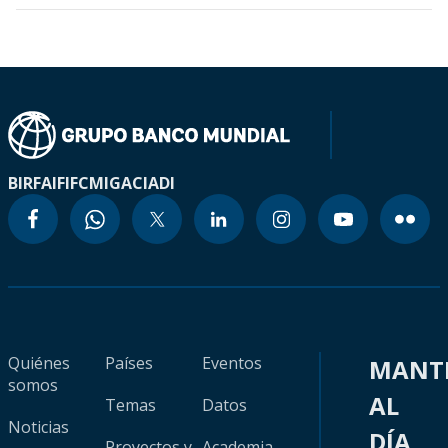
BIRF
AIF
IFC
MIGA
CIADI
Quiénes
Países
Eventos
MANT
somos
AL
Temas
Datos
Noticias
DÍA
Proyectos y
Academia