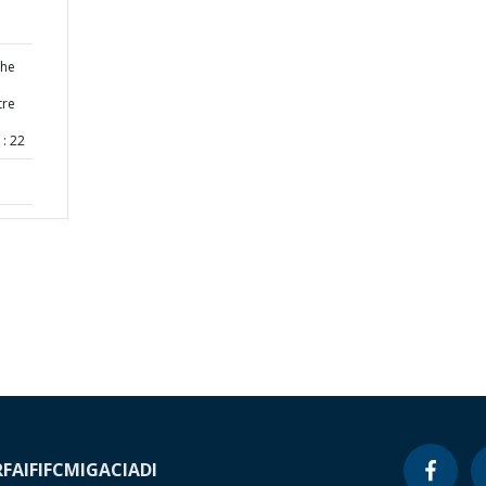
the
tre
: 22
RF
AIF
IFC
MIGA
CIADI