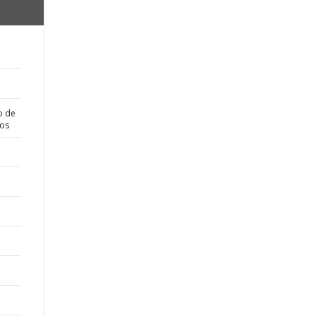
o de
dos