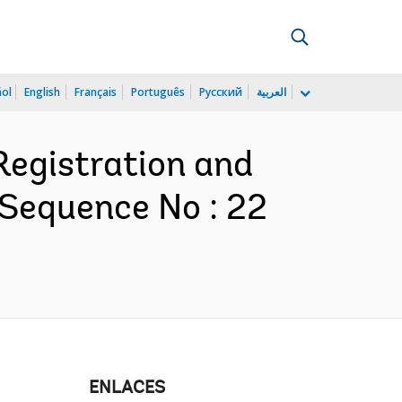
ñol
English
Français
Português
Русский
العربية
Registration and
 Sequence No : 22
ENLACES