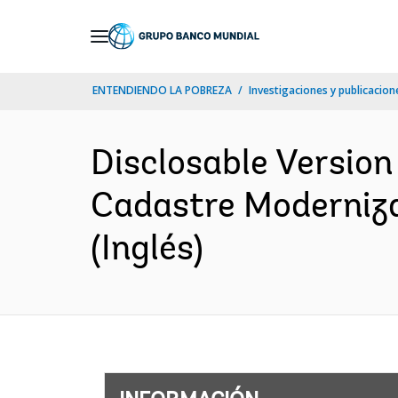
Skip
to
Main
ENTENDIENDO LA POBREZA
Investigaciones y publicacione
Navigation
Disclosable Version
Cadastre Moderniza
(Inglés)