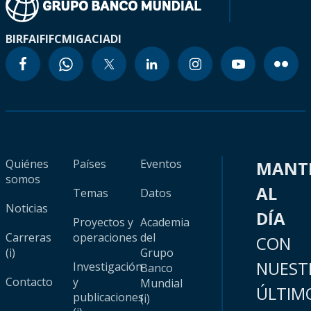
BIRF
AIF
IFC
MIGA
CIADI
Quiénes
Países
Eventos
MANT
somos
AL
Temas
Datos
Noticias
DÍA
Proyectos y
Academia
Carreras
operaciones
del
CON
(i)
Grupo
NUEST
Investigación
Banco
Contacto
y
Mundial
ÚLTIM
publicaciones
(i)