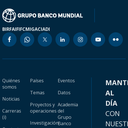
BIRF
AIF
IFC
MIGA
CIADI
Quiénes
Países
Eventos
MANT
somos
AL
Temas
Datos
Noticias
DÍA
Proyectos y
Academia
Carreras
operaciones
del
CON
(i)
Grupo
NUEST
Investigación
Banco