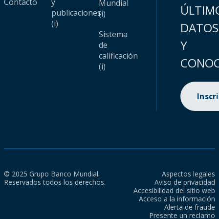
Contacto
y
Mundial
ÚLTIM
publicaciones
(i)
(i)
DATOS
Sistema
Y
de
calificación
CONOC
(i)
Inscr
© 2025 Grupo Banco Mundial.
Aspectos legales
Reservados todos los derechos.
Aviso de privacidad
Accesibilidad del sitio web
Acceso a la información
Alerta de fraude
Presente un reclamo