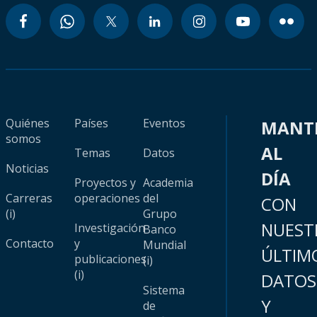
Quiénes
Países
Eventos
MANT
somos
AL
Temas
Datos
Noticias
DÍA
Proyectos y
Academia
Carreras
operaciones
del
CON
(i)
Grupo
NUEST
Investigación
Banco
Contacto
y
Mundial
ÚLTIM
publicaciones
(i)
(i)
DATOS
Sistema
Y
de