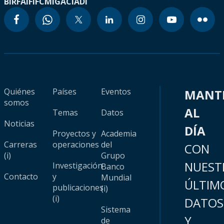
BIRF
AIF
IFC
MIGA
CIADI
Quiénes
Países
Eventos
MANT
somos
AL
Temas
Datos
Noticias
DÍA
Proyectos y
Academia
Carreras
operaciones
del
CON
(i)
Grupo
NUEST
Investigación
Banco
Contacto
y
Mundial
ÚLTIM
publicaciones
(i)
(i)
DATOS
Sistema
Y
de