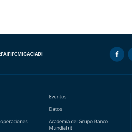
RF
AIF
IFC
MIGA
CIADI
Eventos
Datos
 operaciones
Academia del Grupo Banco
Mundial (i)