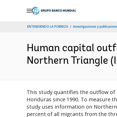
Skip
to
Main
ENTENDIENDO LA POBREZA
Investigaciones y publicacione
Navigation
Human capital outfl
Northern Triangle (I
This study quantifies the outflow o
Honduras since 1990. To measure the
study uses information on Northern 
percent of all migrants from the thre