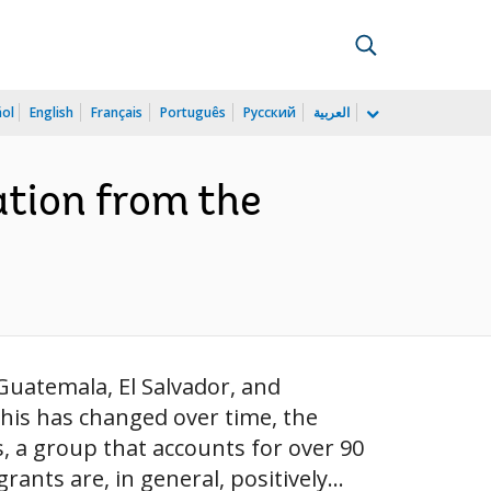
ñol
English
Français
Português
Русский
العربية
ation from the
Guatemala, El Salvador, and
his has changed over time, the
, a group that accounts for over 90
ants are, in general, positively...