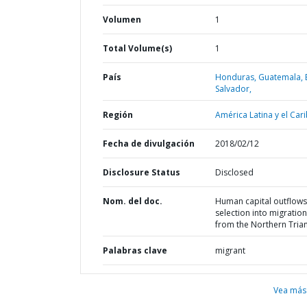
Volumen
1
Total Volume(s)
1
País
Honduras,
Guatemala,
Salvador,
Región
América Latina y el Cari
Fecha de divulgación
2018/02/12
Disclosure Status
Disclosed
Nom. del doc.
Human capital outflows
selection into migration
from the Northern Tria
Palabras clave
migrant
Vea más