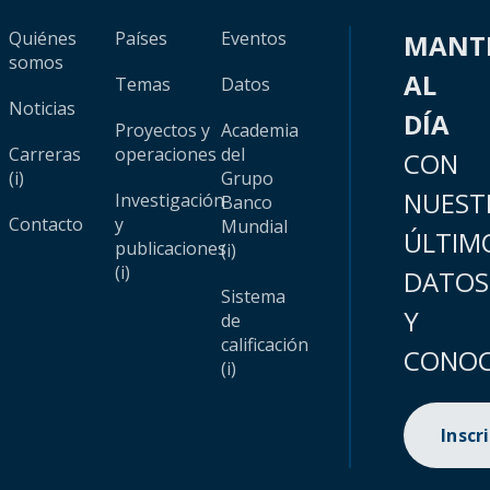
Quiénes
Países
Eventos
MANT
somos
AL
Temas
Datos
Noticias
DÍA
Proyectos y
Academia
Carreras
operaciones
del
CON
(i)
Grupo
NUEST
Investigación
Banco
Contacto
y
Mundial
ÚLTIM
publicaciones
(i)
(i)
DATOS
Sistema
Y
de
calificación
CONOC
(i)
Inscr