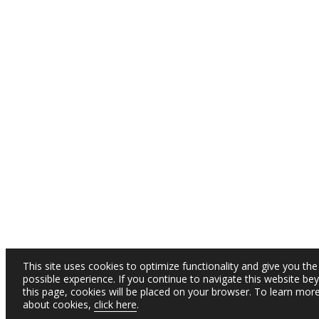
This site uses cookies to optimize functionality and give you the
possible experience. If you continue to navigate this website be
this page, cookies will be placed on your browser. To learn mor
about cookies,
click here
.