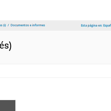
s (i)
Documentos e informes
Esta página en:
Espa
és)