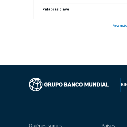
Palabras clave
Vea más
BI
Quiénes somos
Países