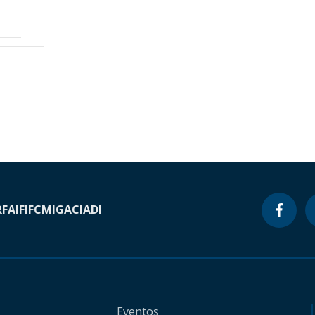
RF
AIF
IFC
MIGA
CIADI
Eventos