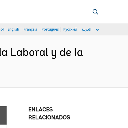
ñol
English
Français
Português
Русский
العربية
 Laboral y de la
ENLACES
RELACIONADOS