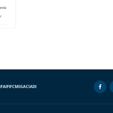
anda
or
RF
AIF
IFC
MIGA
CIADI